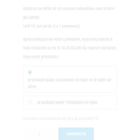
CONTACT
Initiation au JetSki de 30 minutes à Mandelieu dans la baie
de Cannes.
Tarif TTC par jet ski (1 à 2 personnes).
Après validation de votre commande, nous vous invitons à
nous contacter au 06 15 78 28 63 afin de réserver vos dates.
Vous serez prioritaire !
Je souhaite payer un acompte en ligne et le solde sur
place
Je souhaite payer l'intégralité en ligne
Acompte à la commande de
42%
du prix total TTC
Quantité
COMMANDER