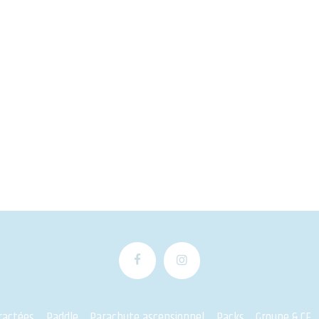
E
, ne vous laissez pas bercer par son
peut être aussi très sportif,
e ou tout simplement décontracté
e vitesse.
fants à partir de 4 ans.
ractées
Paddle
Parachute ascensionnel
Packs
Groupe & CE