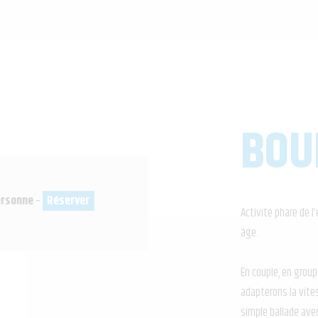
JET SKI
SKI NAUTIQUE / WAKE / LE
FOIL
BOUÉES TRACTÉES
BOU
PADDLE
PARACHUTE
rsonne
–
Réserver
Activité phare de l
âge.
PACKS
GROUPE & CE
En couple, en group
adapterons la vite
simple ballade ave